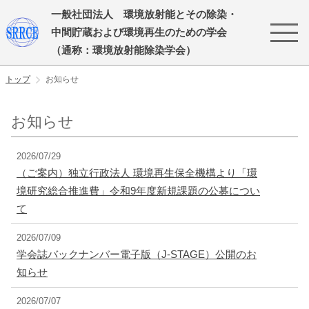
一般社団法人 環境放射能とその除染・
中間貯蔵および環境再生のための学会
（通称：環境放射能除染学会）
トップ
お知らせ
お知らせ
2026/07/29
（ご案内）独立行政法人 環境再生保全機構より「環
境研究総合推進費」令和9年度新規課題の公募につい
て
2026/07/09
学会誌バックナンバー電子版（J-STAGE）公開のお
知らせ
2026/07/07